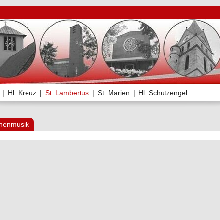
|
Hl. Kreuz
|
St. Lambertus
|
St. Marien
|
Hl. Schutzengel
chenmusik