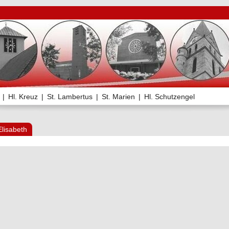
|
Hl. Kreuz
|
St. Lambertus
|
St. Marien
|
Hl. Schutzengel
Elisabeth