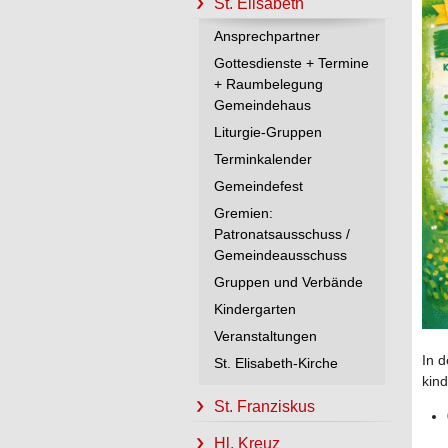
St. Elisabeth
Ansprechpartner
Gottesdienste + Termine
+ Raumbelegung
Gemeindehaus
Liturgie-Gruppen
Terminkalender
Gemeindefest
Gremien:
Patronatsausschuss /
Gemeindeausschuss
Gruppen und Verbände
Kindergarten
Veranstaltungen
In 
St. Elisabeth-Kirche
kin
St. Franziskus
Hl. Kreuz