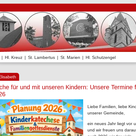
|
Hl. Kreuz
|
St. Lambertus
|
St. Marien
|
Hl. Schutzengel
Elisabeth
rche für und mit unseren Kindern: Unsere Termine 
26
Liebe Familien, liebe Kin
unserer Gemeinde,
ein neues Jahr liegt vor 
und wir freuen uns darau