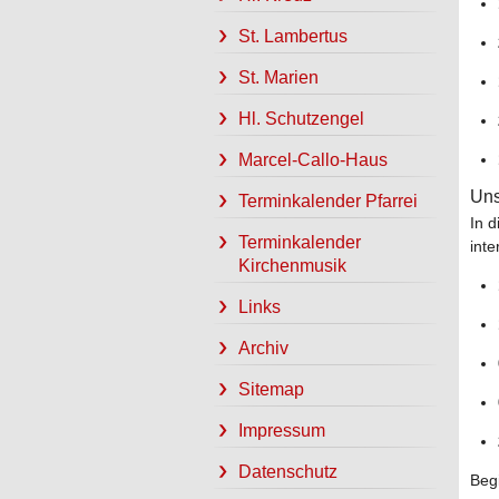
St. Lambertus
St. Marien
Hl. Schutzengel
Marcel-Callo-Haus
Uns
Terminkalender Pfarrei
In d
Terminkalender
inte
Kirchenmusik
Links
Archiv
Sitemap
Impressum
Datenschutz
Begi