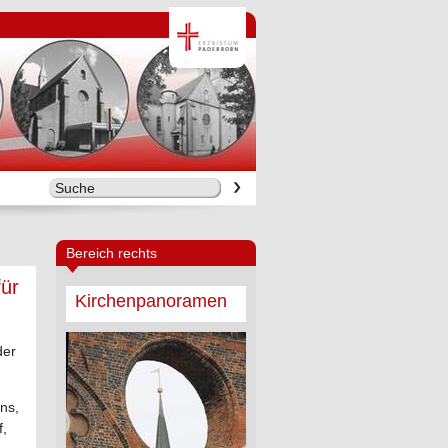
Bereich rechts
für
Kirchenpanoramen
der
uns,
f,