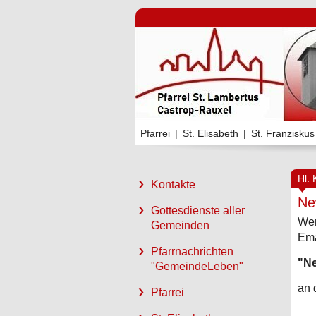
Pfarrei
|
St. Elisabeth
|
St. Franziskus
Hl. 
Kontakte
Ne
Gottesdienste aller
Wen
Gemeinden
Ema
Pfarrnachrichten
"Ne
"GemeindeLeben"
an 
Pfarrei