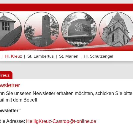
|
Hl. Kreuz
|
St. Lambertus
|
St. Marien
|
Hl. Schutzengel
Kreuz
wsletter
n Sie unseren Newsletter erhalten möchten, schicken Sie bitte
il mit dem Betreff
wsletter"
die Adresse:
HeiligKreuz-Castrop@t-online.de